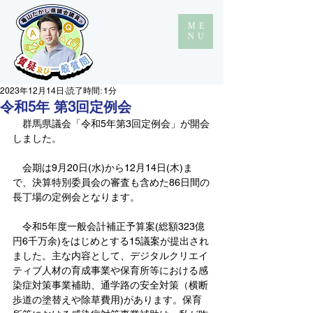
ME
NU
2023年12月14日
読了時間: 1分
令和5年 第3回定例会
　群馬県議会「令和5年第3回定例会」が開会
しました。
　会期は9月20日(水)から12月14日(木)ま
で、決算特別委員会の審査も含めた86日間の
長丁場の定例会となります。
　令和5年度一般会計補正予算案(総額323億
円6千万余)をはじめとする15議案が提出され
ました。主な内容として、デジタルクリエイ
ティブ人材の育成事業や保育所等における感
染症対策事業補助、通学路の安全対策（横断
歩道の塗替えや除草費用)があります。保育