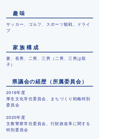
趣 味
サッカー、ゴルフ、スポーツ観戦、ドライ
ブ
家 族 構 成
妻、長男、二男、三男（二男、三男は双
子）
県 議 会 の 経 歴 （ 所 属 委 員 会 ）
2019年度
厚生文化常任委員会、まちづくり戦略特別
委員会
2020年度
文教警察常任委員会、行財政改革に関する
特別委員会