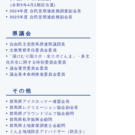
(令和5年4月2期目当選)
• 2024年度 自民党県連政務調査副会長
• 2025年度 自民党県連総務副会長
県 議 会
• 自由民主党群馬県連県議団長
• 文教警察常任委員会委員
•「湯けむり国スポ・全スポぐんま」・多文
化共生に関する特別委員会委員
• 議会運営委員会委員
​• 議会基本条例推進委員会委員
そ の 他
• 群馬県アイスホッケー連盟会長
• 群馬県レクリエーション協会副会長
• 群馬県グラウンドゴルフ協会顧問
• 群馬県私学振興会顧問
• 群馬県土地家屋調査士会顧問
• ぐんま地域防災アドバイザー（防災士）