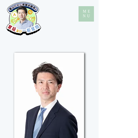
ME
NU