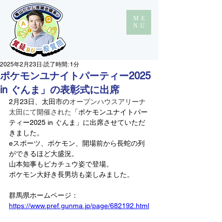
ME
NU
2025年2月23日
読了時間: 1分
ポケモンユナイトパーティー2025
in ぐんま」の表彰式に出席
2月23日、太田市の
オープンハウスアリーナ
太田にて開催された
「ポケモンユナイトパー
ティー2025 in ぐんま」に出席
させていただ
きました。
eスポーツ、ポケモン、開場前から長蛇の列
ができるほど大盛況。
山本知事もピカチュウ姿で登場。
ポケモン大好き長男坊も楽しみました。
群馬県ホームページ：
https://www.pref.gunma.jp/page/682192.html