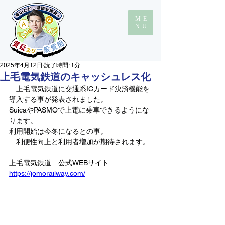
ME
NU
2025年4月12日
読了時間: 1分
上毛電気鉄道のキャッシュレス化
上毛電気鉄道
に交通系ICカード決済機能を
導入する事が発表されました。
SuicaやPASMOで上電に乗車できるようにな
ります。
利用開始は今冬になるとの事。
　利便性向上と利用者増加が期待されます。
上毛電気鉄道　公式WEBサイト
https://jomorailway.com/