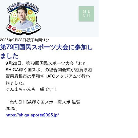
ME
NU
2025年9月28日
読了時間: 1分
第79回国民スポーツ大会に参加し
ました
9月28日、第79回国民スポーツ大会「わた
SHIGA輝く国スポ」の総合開会式が滋賀県滋
賀県彦根市の平和堂HATOスタジアムで行わ
れました。
ぐんまちゃんも一緒です！
「わたSHIGA輝く国スポ・障スポ 滋賀 
2025」
https://shiga-sports2025.jp/