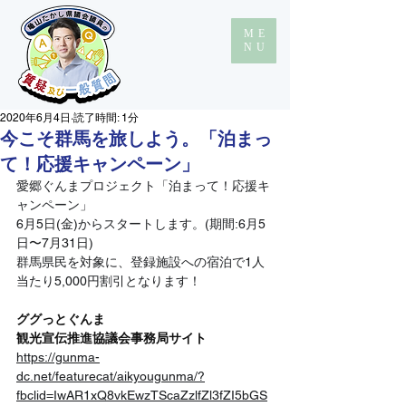
ME
NU
2020年6月4日
読了時間: 1分
今こそ群馬を旅しよう。「泊まっ
て！応援キャンペーン」
愛郷ぐんまプロジェクト「泊まって！応援キ
ャンペーン」
6月5日(金)からスタートします。(期間:6月5
日〜7月31日)
群馬県民を対象に、登録施設への宿泊で1人
当たり5,000円割引となります！
ググっとぐんま
観光宣伝推進協議会事務局サイト
https://gunma-
dc.net/featurecat/aikyougunma/?
fbclid=IwAR1xQ8vkEwzTScaZzlfZl3fZI5bGS