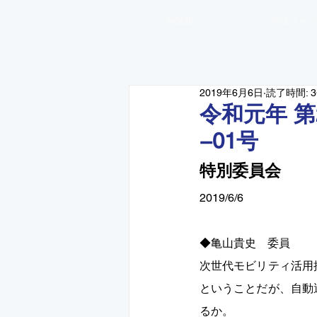
HOME
プロフィー
2019年6月6日
読了時間: 
令和元年 
−01号
特別委員会
2019/6/6
◆亀山貴史　委員　 　
次世代モビリティ活用
ということだが、自動
るか。 