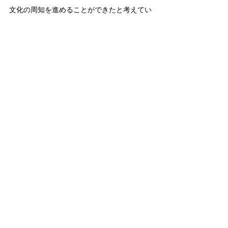
文化の周知を進めることができたと考えてい
る。 
◆亀山貴史　委員　 　
ゲーム感覚で東国文化に身近に接することが
できるよい取組であると思う。 　さらに、公
共交通機関の利用促進につながると思うの
で、バス停や駅などでスタンプのポイントを
得られるシステムを検討してみてもらいた
い。