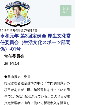
ME
NU
2019年12月6日
読了時間: 2分
令和元年 第3回定例会 厚生文化常
任委員会（生活文化スポーツ部関
係）-01号
常任委員会
2019/12/6
◆亀山貴史　委員　 　
指定管理者選定基準の中に「専門的知識」の
項目があるが、既に施設運営を行っている団
体では10点が配点されている。この項目が現
指定管理者に有利に働いて新規参入を阻害し