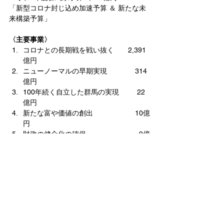
「新型コロナ封じ込め加速予算 ＆ 新たな未
来構築予算」
〈主要事業〉
コロナとの長期戦を戦い抜く　　2,391
億円
ニューノーマルの早期実現　　　　314
億円
100年続く自立した群馬の実現　　  22
億円
新たな富や価値の創出　　　　　　10億
円
財政の健全化の確保　　　　　　　  9億
円