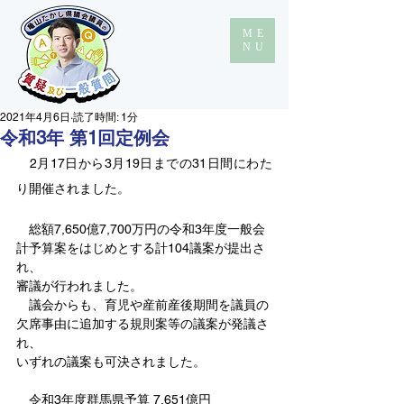
ME
NU
2021年4月6日
読了時間: 1分
令和3年 第1回定例会
　2月17日から3月19日までの31日間にわた
り開催されました。
　総額7,650億7,700万円の令和3年度一般会
計予算案をはじめとする計104議案が提出さ
れ、
審議が行われました。
　議会からも、育児や産前産後期間を議員の
欠席事由に追加する規則案等の議案が発議さ
れ、
いずれの議案も可決されました。
　令和3年度群馬県予算 7,651億円