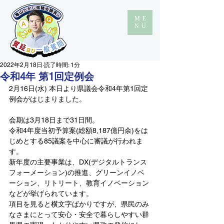
ME
NU
2022年2月18日
読了時間: 1分
令和4年 第1回定例会
2月16日(水) 本日より県議会令和4年第1回定
例会がはじまりました。
会期は3月18日まで31日間。
令和4年度当初予算案(総額8,187億円余)をは
じめとする85議案を中心に審議が行われま
す。
新年度の主要事業は、DX(デジタルトランス
フォーメーション)の推進、グリーンイノベ
ーション、リトリート、教育イノベーション
などが挙げられています。
項目を見ると横文字ばかりですが、県民のみ
なさまにとって安心・安全で暮らしやすい群