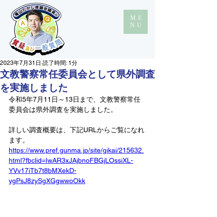
ME
NU
2023年7月31日
読了時間: 1分
文教警察常任委員会として県外調査
を実施しました
令和5年7月11日～13日まで、文教警察常任
委員会は県外調査を実施しました。
詳しい調査概要は、下記URLからご覧になれ
ます。
https://www.pref.gunma.jp/site/gikai/215632.
html?fbclid=IwAR3xJAjbnoFBGjLOssiXL-
YVv17iTb7t8bMXekD-
ygPsJ8zySgXGgwwoOkk