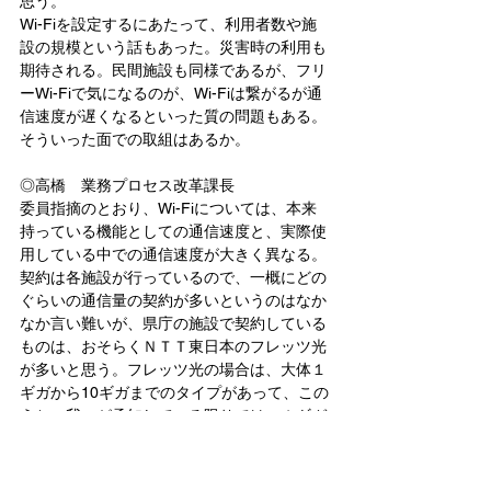
思う。
Wi-Fiを設定するにあたって、利用者数や施
設の規模という話もあった。災害時の利用も
期待される。民間施設も同様であるが、フリ
ーWi-Fiで気になるのが、Wi-Fiは繋がるが通
信速度が遅くなるといった質の問題もある。
そういった面での取組はあるか。
◎高橋　業務プロセス改革課長
委員指摘のとおり、Wi-Fiについては、本来
持っている機能としての通信速度と、実際使
用している中での通信速度が大きく異なる。
契約は各施設が行っているので、一概にどの
ぐらいの通信量の契約が多いというのはなか
なか言い難いが、県庁の施設で契約している
ものは、おそらくＮＴＴ東日本のフレッツ光
が多いと思う。フレッツ光の場合は、大体１
ギガから10ギガまでのタイプがあって、この
うち、我々が承知している限りでは、１ギガ
タイプの契約が多い。
先ほどから話が出ている県庁の32階もフリー
Wi-Fiを入れていて、ＮＴＴ東日本のフレッ