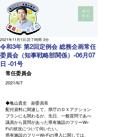
ME
NU
2021年11月1日
読了時間: 3分
令和3年 第2回定例会 総務企画常任
委員会（知事戦略部関係）-06月07
日 -01号
常任委員会
2021/6/7
◆亀山貴史　副委員長
配付資料に関連して、県庁のＤＸアクション
プランにも関わるが、先日、一般質問であべ
議員から質問があった県有施設のフリーWi-
Fiの状況について伺いたい。
県有施設のフリーWi-Fiの導入に関しては、