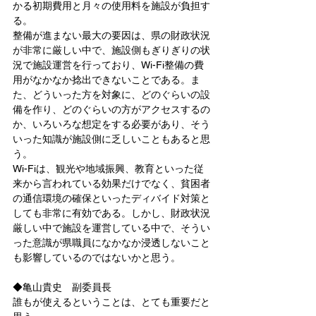
かる初期費用と月々の使用料を施設が負担す
る。
整備が進まない最大の要因は、県の財政状況
が非常に厳しい中で、施設側もぎりぎりの状
況で施設運営を行っており、Wi-Fi整備の費
用がなかなか捻出できないことである。ま
た、どういった方を対象に、どのぐらいの設
備を作り、どのぐらいの方がアクセスするの
か、いろいろな想定をする必要があり、そう
いった知識が施設側に乏しいこともあると思
う。
Wi-Fiは、観光や地域振興、教育といった従
来から言われている効果だけでなく、貧困者
の通信環境の確保といったディバイド対策と
しても非常に有効である。しかし、財政状況
厳しい中で施設を運営している中で、そうい
った意識が県職員になかなか浸透しないこと
も影響しているのではないかと思う。
◆亀山貴史　副委員長
誰もが使えるということは、とても重要だと