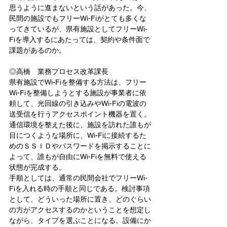
思うように進まないという話があった。今、
民間の施設でもフリーWi-Fiがとても多くな
ってきているが、県有施設としてフリーWi-
Fiを導入するにあたっては、契約や条件面で
課題があるのか。
◎高橋　業務プロセス改革課長
県有施設でWi-Fiを整備する方法は、フリー
Wi-Fiを整備しようとする施設が事業者に依
頼して、光回線の引き込みやWi-Fiの電波の
送受信を行うアクセスポイント機器を置く。
通信環境を整えた後に、施設を訪れた誰もが
目につくような場所に、Wi-Fiに接続するた
めのＳＳＩＤやパスワードを掲示することに
よって、誰もが自由にWi-Fiを無料で使える
状態が完成する。
手順としては、通常の民間会社でフリーWi-
Fiを入れる時の手順と同じである。検討事項
として、どういった場所に置き、どのぐらい
の方がアクセスするのかということを想定し
ながら、タイプを選ぶことになる。設備にか