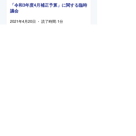
「令和3年度4月補正予算」に関する臨時
議会
2021年4月20日
読了時間: 1分
令和3年 第1回定例会
2021年4月6日
読了時間: 1分
令和2年 第3回定例会 後期 12月3日 本会議
（一般質問）議事録
2021年4月5日
読了時間: 38分